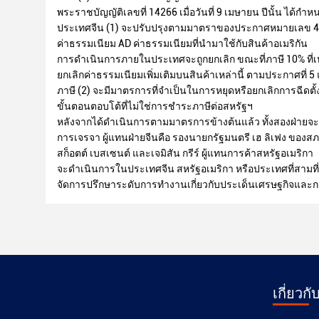
พระราชบัญญัติเลขที่ 14266 เมื่อวันที่ 9 เมษายน ปีนั้น ได้กําห
ประเทศจีน (1) จะปรับปรุงตามมาตราของประกาศหมายเลข 
ค่าธรรมเนียม AD ค่าธรรมเนียมที่นํามาใช้กับสินค้าอเมริกัน
การดําเนินการภายในประเทศจะถูกยกเลิก ขณะที่ภาษี 10% ที่เห
ยกเลิกค่าธรรมเนียมเพิ่มเติมบนสินค้าเหล่านี้ ตามประกาศที
ภาษี (2) จะมีมาตรการที่จําเป็นในการหยุดหรือยกเลิกการฉีดตั้
ขั้นตอนตอบโต้ที่ไม่ใช่การชําระภาษีต่อสหรัฐฯ
หลังจากได้ดําเนินการตามมาตรการข้างต้นแล้ว ทั้งสองฝ่ายจะจ
การเจรจา ผู้แทนฝ่ายจีนคือ รองนายกรัฐมนตรี เฮ ลิเฟง ของส
สก็อตต์ เบสเซนต์ และเจมิสัน กรีร์ ผู้แทนการค้าสหรัฐอเมริกา
จะดําเนินการในประเทศจีน สหรัฐอเมริกา หรือประเทศที่สามที่
จัดการปรึกษาระดับการทํางานเกี่ยวกับประเด็นเศรษฐกิจและการค
เกี่ยวกั