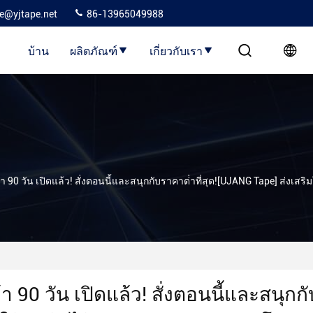
ie@yjtape.net
86-13965049988
บ้าน
ผลิตภัณฑ์
เกี่ยวกับเรา
าเข้า 90 วัน เปิดแล้ว! สั่งตอนนี้และสนุกกับราคาต่ําที่สุด![UJANG Tape] ส
้า 90 วัน เปิดแล้ว! สั่งตอนนี้และสนุก