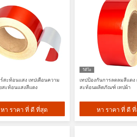
วิดีโอ
กอร์สะท้อนแสง เทปเตือนความ
เทปป้องกันการลดลมสีแดง ผ้
ยสะท้อนแสงสีแดง
สะท้อนผลิตภัณฑ์ เทปผ้า
หา ราคา ที่ ดี ที่สุด
หา ราคา ที่ ดี ที