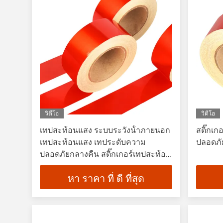
วิดีโอ
วิดีโอ
เทปสะท้อนแสง ระบบระวังน้ําภายนอก
สติ๊กเ
เทปสะท้อนแสง เทประดับความ
ปลอดภั
ปลอดภัยกลางคืน สติ๊กเกอร์เทปสะท้อน
แสง สําหรับเครื่องแต่งกายรถยนต์
หา ราคา ที่ ดี ที่สุด