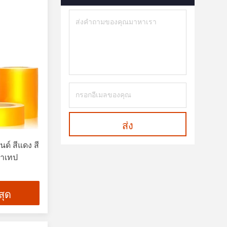
ส่ง
นด์ สีแดง สี
ราเทป
่สุด