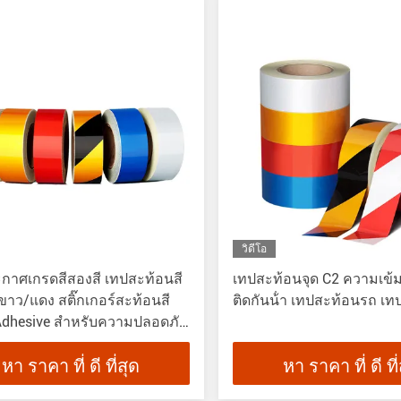
วิดีโอ
กาศเกรดสีสองสี เทปสะท้อนสี
เทปสะท้อนจุด C2 ความเข้ม
ขาว/แดง สติ๊กเกอร์สะท้อนสี
ติดกันน้ํา เทปสะท้อนรถ เ
Adhesive สําหรับความปลอดภัย
น
หา ราคา ที่ ดี ที่สุด
หา ราคา ที่ ดี ที