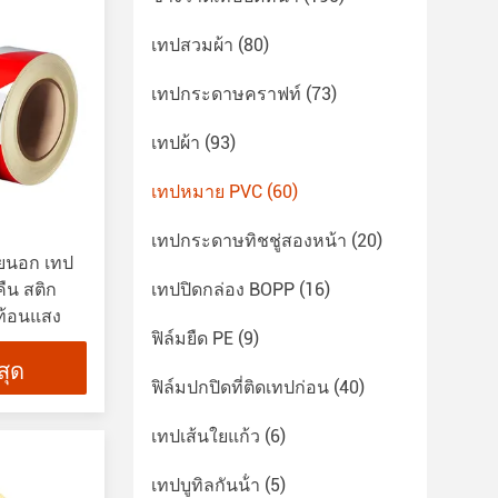
เทปสวมผ้า
(80)
เทปกระดาษคราฟท์
(73)
เทปผ้า
(93)
เทปหมาย PVC
(60)
เทปกระดาษทิชชู่สองหน้า
(20)
ายนอก เทป
ืน สติก
เทปปิดกล่อง BOPP
(16)
ท้อนแสง
ฟิล์มยืด PE
(9)
่สุด
ฟิล์มปกปิดที่ติดเทปก่อน
(40)
เทปเส้นใยแก้ว
(6)
เทปบูทิลกันน้ํา
(5)