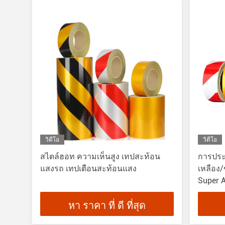
วิดีโอ
วิดีโอ
สไตล์ฮอท ความเห็นสูง เทปสะท้อน
การประ
แสงรถ เทปเตือนสะท้อนแสง
เหลือง/
Super 
ทางถน
หา ราคา ที่ ดี ที่สุด